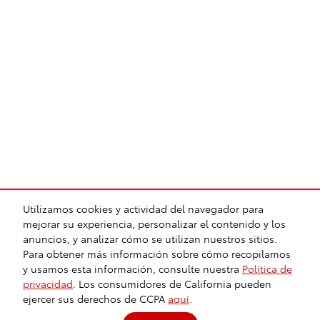
Utilizamos cookies y actividad del navegador para
mejorar su experiencia, personalizar el contenido y los
anuncios, y analizar cómo se utilizan nuestros sitios.
Para obtener más información sobre cómo recopilamos
y usamos esta información, consulte nuestra
Política de
BHA
Accesibilidad
Contacto
Enlaces
Privacidad
Mapa del sitio
Recalls
Recalls de Seguridad y Campañas de Mantenimiento
privacidad
. Los consumidores de California pueden
ejercer sus derechos de CCPA
aquí
.