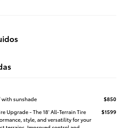
uidos
das
f with sunshade
$850
ire Upgrade - The 18' All-Terrain Tire
$1599
rmance, style, and versatility for your
st terrains. Improved control and