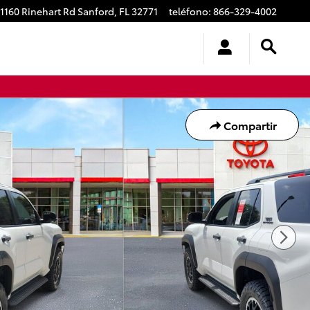
1160 Rinehart Rd
Sanford
,
FL
32771
teléfono
:
866-329-4002
Compartir