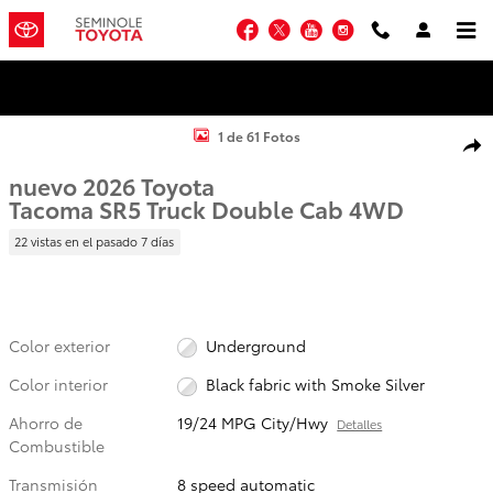
Saltar al contenido principal
Facebook
Twitter
YouTube
Instagram
New 2026 Toyota Photo 1 of 61
1 de 61 Fotos
Comp
nuevo 2026 Toyota
Tacoma SR5 Truck Double Cab 4WD
22 vistas en el pasado 7 días
Color exterior
Underground
Color interior
Black fabric with Smoke Silver
Ahorro de
19/24 MPG City/Hwy
Detalles
Combustible
Transmisión
8 speed automatic