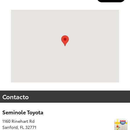
Visitanos en: 1160 Rinehart Rd Sanford, FL 32771
Contacto
Seminole Toyota
1160 Rinehart Rd
Sanford
,
FL
32771