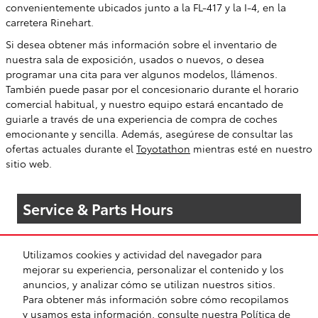
convenientemente ubicados junto a la FL-417 y la I-4, en la
carretera Rinehart.
Si desea obtener más información sobre el inventario de
nuestra sala de exposición, usados o nuevos, o desea
programar una cita para ver algunos modelos, llámenos.
También puede pasar por el concesionario durante el horario
comercial habitual, y nuestro equipo estará encantado de
guiarle a través de una experiencia de compra de coches
emocionante y sencilla. Además, asegúrese de consultar las
ofertas actuales durante el
Toyotathon
mientras esté en nuestro
sitio web.
Service & Parts Hours
Utilizamos cookies y actividad del navegador para
Ver Horario de Todos los Departamentos
mejorar su experiencia, personalizar el contenido y los
anuncios, y analizar cómo se utilizan nuestros sitios.
Para obtener más información sobre cómo recopilamos
y usamos esta información, consulte nuestra
Política de
BHA
Accesibilidad
Contacto
Enlaces
Privacidad
Mapa del sitio