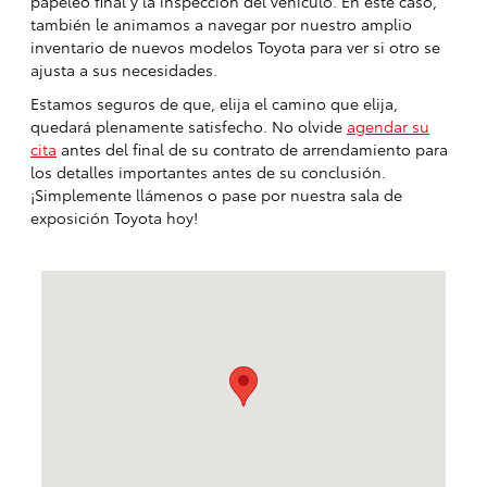
papeleo final y la inspección del vehículo. En este caso,
también le animamos a navegar por nuestro amplio
inventario de nuevos modelos Toyota para ver si otro se
ajusta a sus necesidades.
Estamos seguros de que, elija el camino que elija,
quedará plenamente satisfecho. No olvide
agendar su
cita
antes del final de su contrato de arrendamiento para
los detalles importantes antes de su conclusión.
¡Simplemente llámenos o pase por nuestra sala de
exposición Toyota hoy!
Visitanos en: 1160 Rinehart Rd Sanford, FL 32771